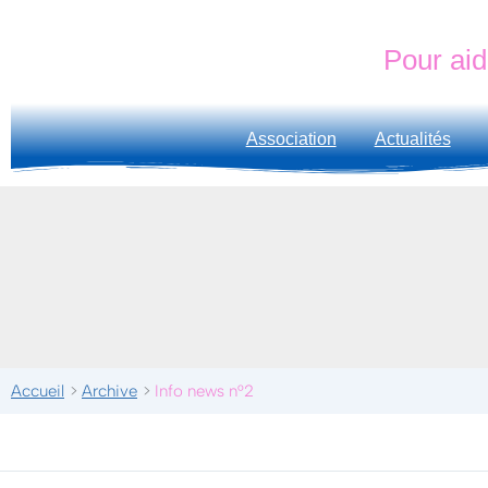
Aller
principal
au
Pour aid
contenu
Association
Actualités
Accueil
Archive
Info news n°2