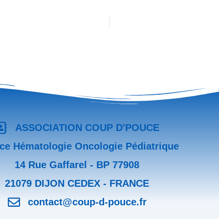
ASSOCIATION COUP D'POUCE
ice Hématologie Oncologie Pédiatrique
14 Rue Gaffarel - BP 77908
21079 DIJON CEDEX - FRANCE
contact@coup-d-pouce.fr