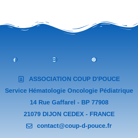
Facebook
Youtube
Instagram
ASSOCIATION COUP D'POUCE
Service Hématologie Oncologie Pédiatrique
14 Rue Gaffarel - BP 77908
21079 DIJON CEDEX - FRANCE
contact@coup-d-pouce.fr